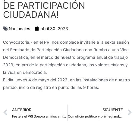
DE PARTICIPACIÓN
CIUDADANA!
Nacionales
abril 30, 2023
Convocatoria.- en el PRI nos complace invitarle a la sexta sesión
del Seminario de Participación Ciudadana con Rumbo a una Vida
Democrática, en el marco de nuestro programa anual de trabajo
2023, en pro de la participación ciudadana, los valores cívicos y
la vida en democracia.
El día jueves 4 de mayo del 2023, en las instalaciones de nuestro
partido, inicio de registro en punto de las 9 horas.
Prev
ANTERIOR
SIGUIENTE
Festeja el PRI Sonora a niños y niñas en su día
Con oficio político y privilegiando el interés de los sonorenses el PRI marcará diferencia: Rogelio Díaz Brown