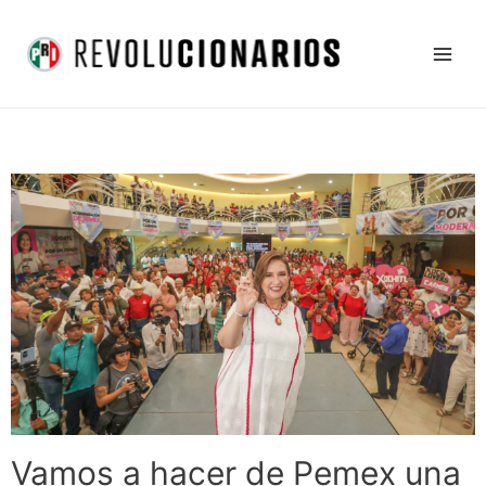
Ir
Main
al
Men
contenido
Vamos a hacer de Pemex una