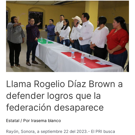
Llama
Rogelio
Díaz
Brown
a
defender
logros
que
la
federación
desaparece
Llama Rogelio Díaz Brown a
defender logros que la
federación desaparece
Estatal
/ Por
Irasema blanco
Rayón, Sonora, a septiembre 22 del 2023.- El PRI busca