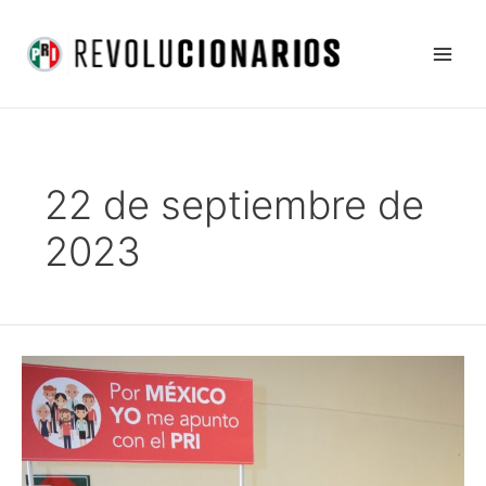
Ir
Main
al
Men
contenido
22 de septiembre de
2023
Busca
revolucionarios
el
PRI
Sonora