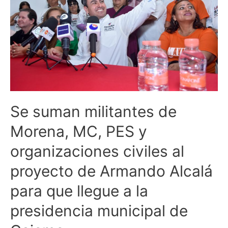
Morena,
MC,
PES
y
organizaciones
civiles
al
proyecto
Se suman militantes de
de
Armando
Morena, MC, PES y
Alcalá
organizaciones civiles al
para
que
proyecto de Armando Alcalá
llegue
para que llegue a la
a
la
presidencia municipal de
presidencia
municipal