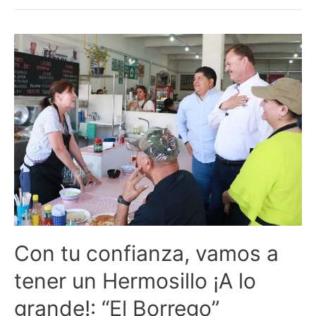
Con
tu
confianza,
vamos
a
tener
un
Hermosillo
¡A
lo
grande!:
“El
Con tu confianza, vamos a
Borrego”
Gándara
tener un Hermosillo ¡A lo
grande!: “El Borrego”