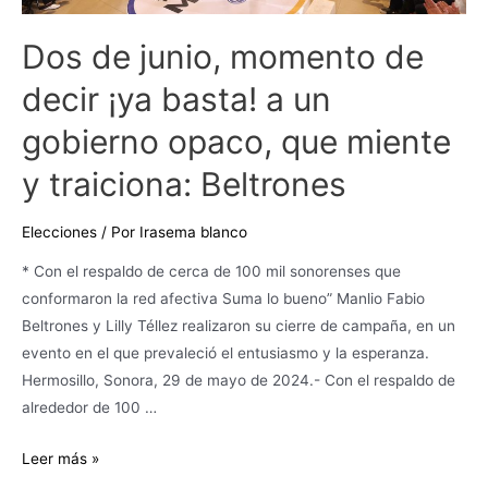
basta!
Dos de junio, momento de
a
un
decir ¡ya basta! a un
gobierno
gobierno opaco, que miente
opaco,
que
y traiciona: Beltrones
miente
y
Elecciones
/ Por
Irasema blanco
traiciona:
Beltrones
* Con el respaldo de cerca de 100 mil sonorenses que
conformaron la red afectiva Suma lo bueno” Manlio Fabio
Beltrones y Lilly Téllez realizaron su cierre de campaña, en un
evento en el que prevaleció el entusiasmo y la esperanza.
Hermosillo, Sonora, 29 de mayo de 2024.- Con el respaldo de
alrededor de 100 …
Leer más »