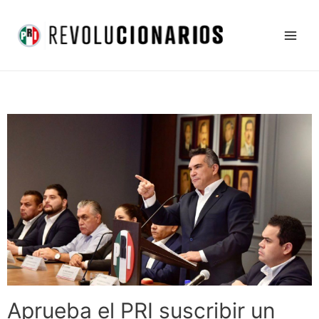
Ir
Main
al
Men
contenido
Aprueba el PRI suscribir un