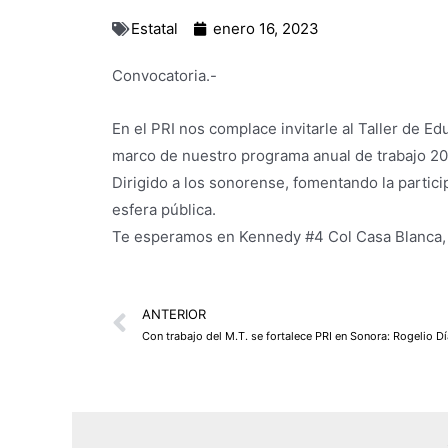
Estatal
enero 16, 2023
Convocatoria.-
En el PRI nos complace invitarle al Taller de E
marco de nuestro programa anual de trabajo 2
Dirigido a los sonorense, fomentando la particip
esfera pública.
Te esperamos en Kennedy #4 Col Casa Blanca, i
Prev
ANTERIOR
Con trabajo del M.T. se fortalece PRI en Sonora: Rogelio D