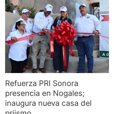
Refuerza
PRI
Sonora
presencia
en
Nogales;
inaugura
nueva
casa
del
priismo
Refuerza PRI Sonora
presencia en Nogales;
inaugura nueva casa del
priismo