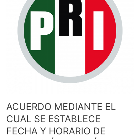
SE
ESTABLECE
FECHA
Y
HORARIO
DE
APLICACIÓN
DE
EXÁMENES
PARA
ACREDITAR
LOS
CURSOS
DE
ACUERDO MEDIANTE EL
CAPACITACIÓN
CUAL SE ESTABLECE
Y
FORMACIÓN
FECHA Y HORARIO DE
POLÍTICA