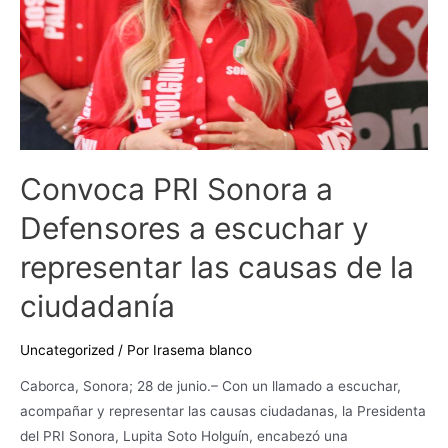
escuchar
y
representar
las
causas
de
la
ciudadanía
Convoca PRI Sonora a
Defensores a escuchar y
representar las causas de la
ciudadanía
Uncategorized
/ Por
Irasema blanco
Caborca, Sonora; 28 de junio.– Con un llamado a escuchar,
acompañar y representar las causas ciudadanas, la Presidenta
del PRI Sonora, Lupita Soto Holguín, encabezó una