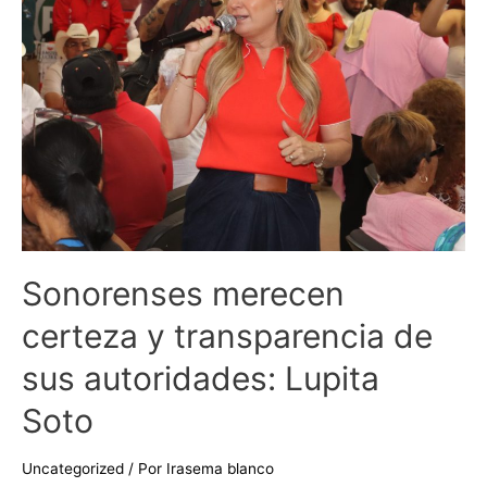
transparencia
de
sus
autoridades:
Lupita
Soto
Sonorenses merecen
certeza y transparencia de
sus autoridades: Lupita
Soto
Uncategorized
/ Por
Irasema blanco