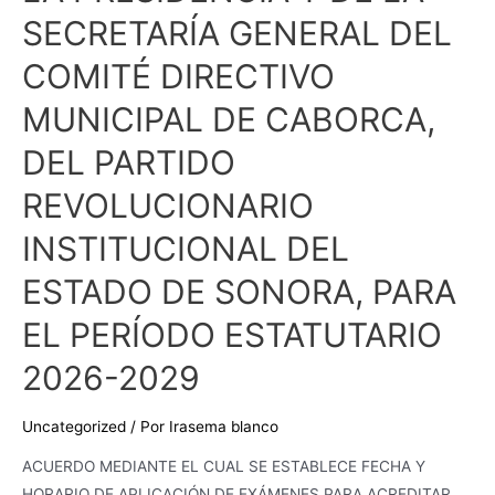
PERSONAS
SECRETARÍA GENERAL DEL
TITULARES
DE
COMITÉ DIRECTIVO
LA
MUNICIPAL DE CABORCA,
PRESIDENCIA
Y
DEL PARTIDO
DE
REVOLUCIONARIO
LA
SECRETARÍA
INSTITUCIONAL DEL
GENERAL
ESTADO DE SONORA, PARA
DEL
COMITÉ
EL PERÍODO ESTATUTARIO
DIRECTIVO
2026-2029
MUNICIPAL
DE
CABORCA,
Uncategorized
/ Por
Irasema blanco
DEL
ACUERDO MEDIANTE EL CUAL SE ESTABLECE FECHA Y
PARTIDO
HORARIO DE APLICACIÓN DE EXÁMENES PARA ACREDITAR