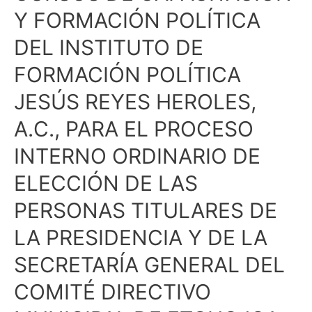
DE
Y FORMACIÓN POLÍTICA
APLICACIÓN
DEL INSTITUTO DE
DE
EXÁMENES
FORMACIÓN POLÍTICA
PARA
ACREDITAR
JESÚS REYES HEROLES,
LOS
A.C., PARA EL PROCESO
CURSOS
DE
INTERNO ORDINARIO DE
CAPACITACIÓN
ELECCIÓN DE LAS
Y
FORMACIÓN
PERSONAS TITULARES DE
POLÍTICA
LA PRESIDENCIA Y DE LA
DEL
INSTITUTO
SECRETARÍA GENERAL DEL
DE
COMITÉ DIRECTIVO
FORMACIÓN
POLÍTICA