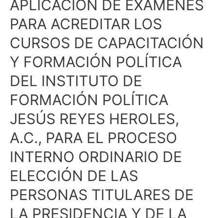
APLICACIÓN DE EXÁMENES
DEL
INSTITUTO
PARA ACREDITAR LOS
DE
CURSOS DE CAPACITACIÓN
FORMACIÓN
POLÍTICA
Y FORMACIÓN POLÍTICA
JESÚS
DEL INSTITUTO DE
REYES
HEROLES,
FORMACIÓN POLÍTICA
A.C.,
PARA
JESÚS REYES HEROLES,
EL
A.C., PARA EL PROCESO
PROCESO
INTERNO
INTERNO ORDINARIO DE
ORDINARIO
ELECCIÓN DE LAS
DE
ELECCIÓN
PERSONAS TITULARES DE
DE
LA PRESIDENCIA Y DE LA
LAS