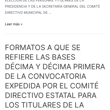
ELECCIÓN DE LAS PERSONAS TITULARES DE LA
Y
PRESIDENCIA Y DE LA SECRETARÍA GENERAL DEL COMITÉ
DE
DIRECTIVO MUNICIPAL DE …
LA
SECRETARÍA
Leer más »
GENERAL
DEL
COMITÉ
FORMATOS A QUE SE
DIRECTIVO
MUNICIPAL
REFIERE LAS BASES
DE
DÉCIMA Y DÉCIMA PRIMERA
ETCHOJOA,
DEL
DE LA CONVOCATORIA
PARTIDO
EXPEDIDA POR EL COMITÉ
REVOLUCIONARIO
INSTITUCIONAL
DIRECTIVO ESTATAL PARA
DEL
ESTADO
LOS TITULARES DE LA
DE