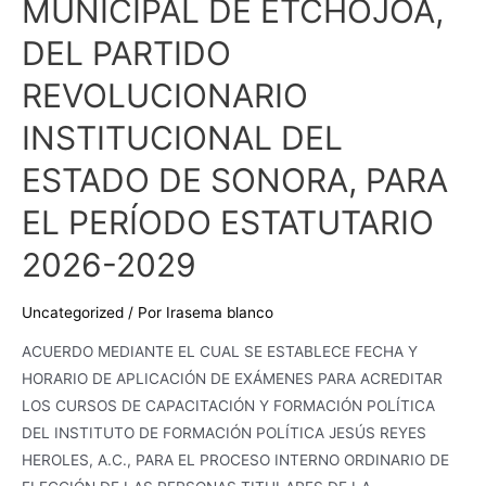
MUNICIPAL DE ETCHOJOA,
JESÚS
REYES
DEL PARTIDO
HEROLES,
REVOLUCIONARIO
A.C.,
PARA
INSTITUCIONAL DEL
EL
ESTADO DE SONORA, PARA
PROCESO
INTERNO
EL PERÍODO ESTATUTARIO
ORDINARIO
2026-2029
DE
ELECCIÓN
DE
Uncategorized
/ Por
Irasema blanco
LAS
ACUERDO MEDIANTE EL CUAL SE ESTABLECE FECHA Y
PERSONAS
HORARIO DE APLICACIÓN DE EXÁMENES PARA ACREDITAR
TITULARES
LOS CURSOS DE CAPACITACIÓN Y FORMACIÓN POLÍTICA
DE
DEL INSTITUTO DE FORMACIÓN POLÍTICA JESÚS REYES
LA
HEROLES, A.C., PARA EL PROCESO INTERNO ORDINARIO DE
PRESIDENCIA