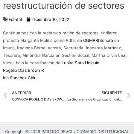
reestructuración de sectores
Estatal
diciembre 10, 2022
Continuamos con la reestructuración de sectores; rindieron
protesta Margarita Molina como Pdta. de
ONMPRISonora
en
Imuris, Iracema Bernal Acosta, Secretaria, Inocenta Martínez,
Tesorera, Almendra García en Gestión Social, Martha Olivia Leal,
vocal; bajo la coordinación de
Lupita Soto Holguín
Rogelio Díaz Brown R
Iris Sánchez Chiu
Prev
ANTERIOR
SIGUIENTE
CONVOCA ROGELIO DÍAZ BROWN A EMPRESARIOS A DEFENDER LA VOLUNTAD DE LA SOCIEDAD
La Secretaria de Organización del CEN del PRI Graciela Ortiz González, tomó protesta al nuevo Consejo Político Estatal, integrados por Priistas de lealtad y trabajo. ¡Felicidades!
Copyright © 2026 PARTIDO REVOLUCIONARIO INSTITUCIONAL