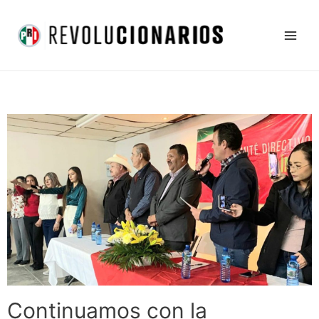
Ir
Main
al
Men
contenido
Continuamos con la