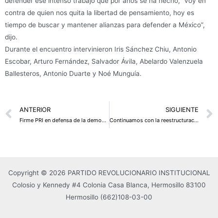
defender ese intenso trabajo que por años se ha hecho, “voy en
contra de quien nos quita la libertad de pensamiento, hoy es
tiempo de buscar y mantener alianzas para defender a México”,
dijo.
Durante el encuentro intervinieron Iris Sánchez Chiu, Antonio
Escobar, Arturo Fernández, Salvador Ávila, Abelardo Valenzuela
Ballesteros, Antonio Duarte y Noé Munguía.
Prev
ANTERIOR
SIGUIENTE
Firme PRI en defensa de la democracia: Rogelio Díaz Brown
Continuamos con la reestructuración de sectores
Copyright © 2026 PARTIDO REVOLUCIONARIO INSTITUCIONAL
Colosio y Kennedy #4 Colonia Casa Blanca, Hermosillo 83100
Hermosillo
(662)108-03-00