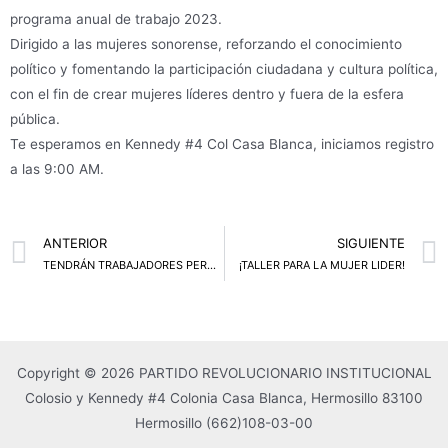
programa anual de trabajo 2023.
Dirigido a las mujeres sonorense, reforzando el conocimiento
político y fomentando la participación ciudadana y cultura política,
con el fin de crear mujeres líderes dentro y fuera de la esfera
pública.
Te esperamos en Kennedy #4 Col Casa Blanca, iniciamos registro
a las 9:00 AM.
Prev
ANTERIOR
SIGUIENTE
TENDRÁN TRABAJADORES PERMISO CON GOCE DE SUELDO, PARA SOMETERSE A ESTUDIOS DE CÁNCER Y OTRAS ENFERMEDADES CRÓNICAS
¡TALLER PARA LA MUJER LIDER!
Copyright © 2026 PARTIDO REVOLUCIONARIO INSTITUCIONAL
Colosio y Kennedy #4 Colonia Casa Blanca, Hermosillo 83100
Hermosillo
(662)108-03-00