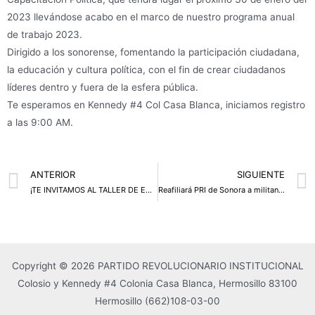
2023 llevándose acabo en el marco de nuestro programa anual
de trabajo 2023.
Dirigido a los sonorense, fomentando la participación ciudadana,
la educación y cultura política, con el fin de crear ciudadanos
líderes dentro y fuera de la esfera pública.
Te esperamos en Kennedy #4 Col Casa Blanca, iniciamos registro
a las 9:00 AM.
Prev
ANTERIOR
SIGUIENTE
¡TE INVITAMOS AL TALLER DE EDUCACIÓN Y CAPACITACIÓN POLÍTICA!
Reafiliará PRI de Sonora a militantes
Copyright © 2026 PARTIDO REVOLUCIONARIO INSTITUCIONAL
Colosio y Kennedy #4 Colonia Casa Blanca, Hermosillo 83100
Hermosillo
(662)108-03-00