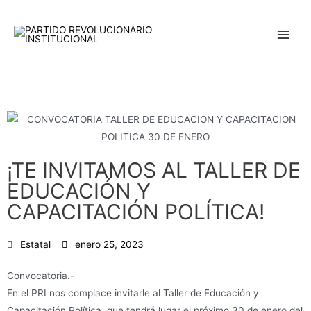
Ir
Main
al
Men
contenido
¡TE INVITAMOS AL TALLER DE
EDUCACIÓN Y
CAPACITACIÓN POLÍTICA!
Estatal
enero 25, 2023
Convocatoria.-
En el PRI nos complace invitarle al Taller de Educación y
Capacitación Política, que tendrá lugar el próximo 30 de enero del