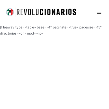
Ir
Main
al
Men
contenido
[fileaway type=»table» base=»4″ paginate=»true» pagesize=»15″
directories=»on» mod=»no»]