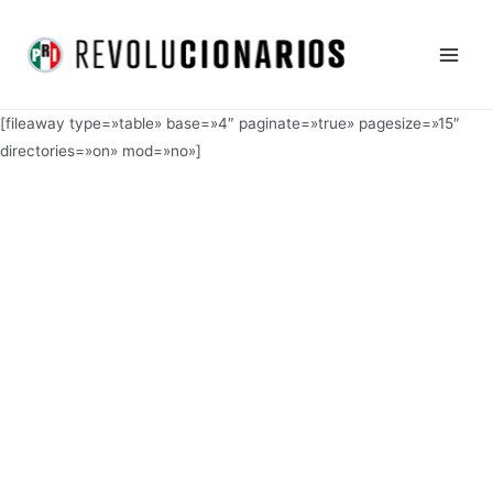
Ir
Main
al
Men
contenido
[fileaway type=»table» base=»4″ paginate=»true» pagesize=»15″
directories=»on» mod=»no»]