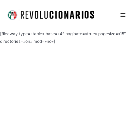
Ir
Main
al
Men
contenido
[fileaway type=»table» base=»4″ paginate=»true» pagesize=»15″
directories=»on» mod=»no»]