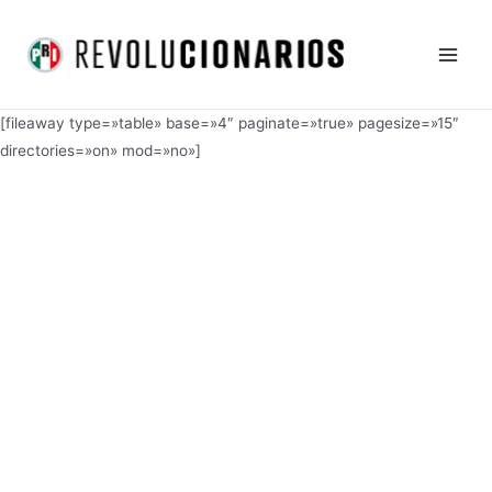
Ir
Main
al
Men
contenido
[fileaway type=»table» base=»4″ paginate=»true» pagesize=»15″
directories=»on» mod=»no»]