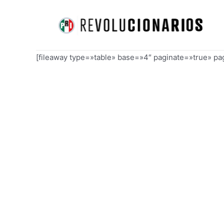
Ir
al
contenido
[fileaway type=»table» base=»4″ paginate=»true» p