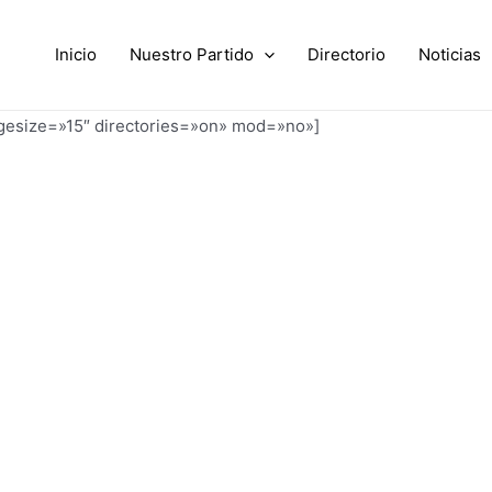
Inicio
Nuestro Partido
Directorio
Noticias
agesize=»15″ directories=»on» mod=»no»]