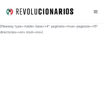
Ir
Main
al
Men
contenido
[fileaway type=»table» base=»4″ paginate=»true» pagesize=»15″
directories=»on» mod=»no»]