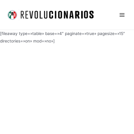
Ir
Main
al
Men
contenido
[fileaway type=»table» base=»4″ paginate=»true» pagesize=»15″
directories=»on» mod=»no»]