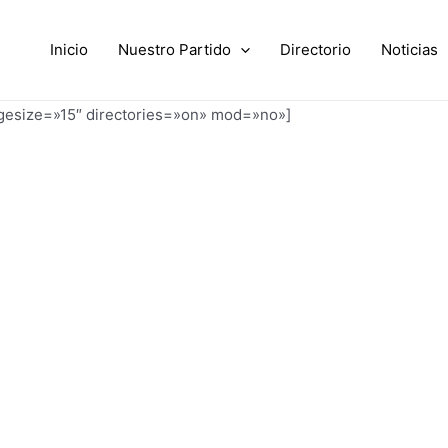
Inicio
Nuestro Partido
Directorio
Noticias
agesize=»15″ directories=»on» mod=»no»]