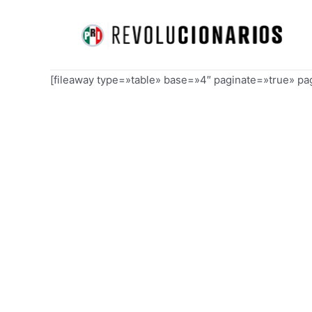
Ir
al
contenido
[fileaway type=»table» base=»4″ paginate=»true» p