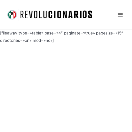
Ir
Main
al
Men
contenido
[fileaway type=»table» base=»4″ paginate=»true» pagesize=»15″
directories=»on» mod=»no»]