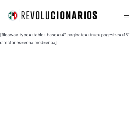
Ir
Main
al
Men
contenido
[fileaway type=»table» base=»4″ paginate=»true» pagesize=»15″
directories=»on» mod=»no»]