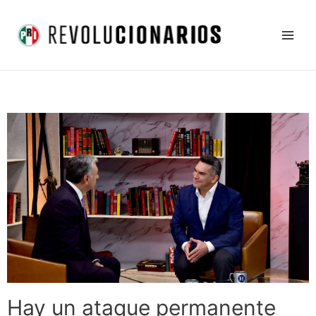
Ir
Main
al
Men
contenido
Hay un ataque permanente