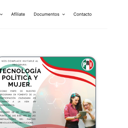
Afíliate
Documentos
Contacto
age
Page
Page
Page
Page
Page