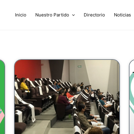
Inicio
Nuestro Partido
Directorio
Noticias
e
Page
Page
Page
Page
Page
Page
Page
Page
Page
Page
Page
Page
Page
Page
Page
P