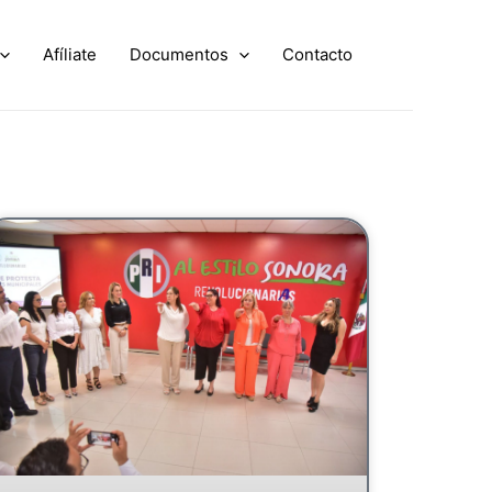
Afíliate
Documentos
Contacto
age
Page
Page
Page
Page
Page