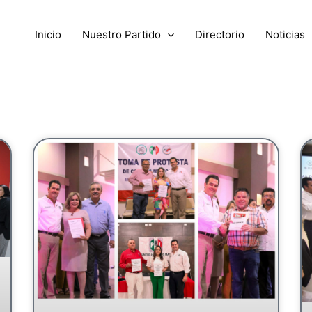
Inicio
Nuestro Partido
Directorio
Noticias
e
Page
Page
Page
Page
Page
Page
Page
Page
Page
Page
Page
Page
Page
Page
Page
P